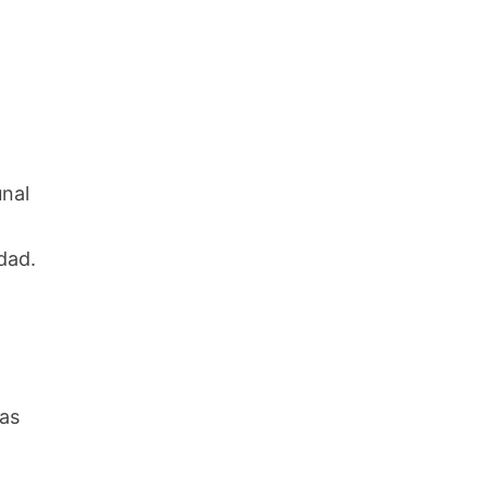
l
unal
dad.
las