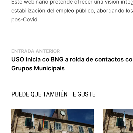
Este webinario pretende ofrecer una visión integr
estabilización del empleo público, abordando lo
pos-Covid.
Navegación
Entrada
ENTRADA ANTERIOR
anterior:
USO inicia co BNG a rolda de contactos co
de
Grupos Municipais
entradas
PUEDE QUE TAMBIÉN TE GUSTE