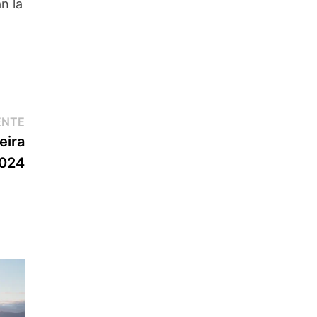
n la
Entrada
ENTE
siguiente:
eira
2024