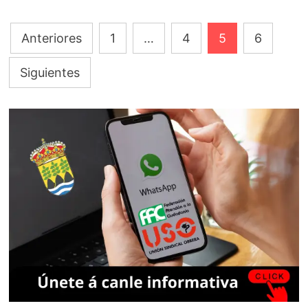
Paginación
Anteriores
1
…
4
5
6
de
Siguientes
entradas